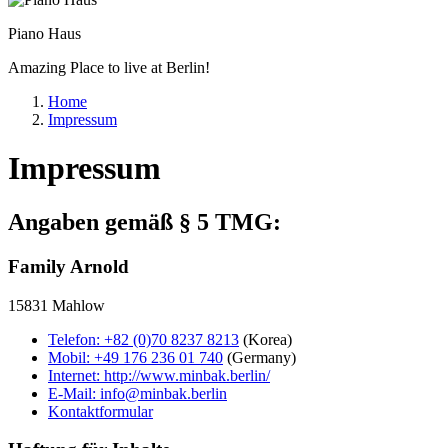
Piano Haus
Amazing Place to live at Berlin!
Home
Impressum
Impressum
Angaben gemäß § 5 TMG:
Family Arnold
15831 Mahlow
Telefon:
+82 (0)70 8237 8213
(Korea)
Mobil:
+49 176 236 01 740
(Germany)
Internet:
http://www.minbak.berlin/
E-Mail:
info@minbak.berlin
Kontaktformular